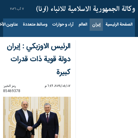
٧ آب ٢٠٢٦
الصفحة الرئيسية
إيران
العالم
آراء و حوارات
وسائط متعددة
عناوين الأخب
الرئيس الاوزبكي : إيران
دولة قوية ذات قدرات
كبيرة
٠٧‏/٠٥‏/٢٠٢٤، ٦:٤٩ م
رمز الخبر:
85469378