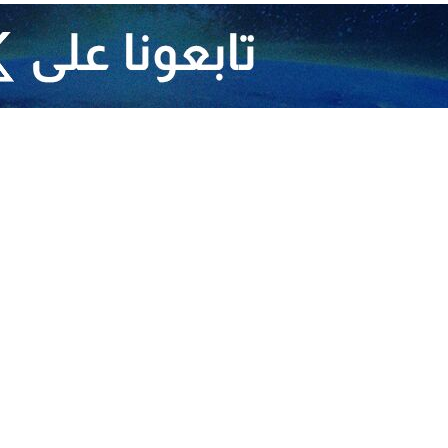
ئيس المجلس السياسي الأعلى في اليمن "مهدي المشاط"، أن "اليمنيين يتلقون الك
ثاء، على "إن الشعب اليمني سيواصل مشواره في مؤسسات الدولة مع قيادته حتى
ي الاعلى في صنعاء، من "المخاطر التي يضعها الأمريكي أمام اليمن"، ووصف ذ
اجهة العسكرية، لكنه يراهن على سياسات أخرى، وعلى الإخوة في مؤسسات الد
اجهة الأعداء وإفشال مؤامراتهم، اكد المشاط بان "اليمنيين سيقفون سدًا منيعً