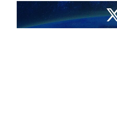
ثير من الإغراءات حتى يتوقفوا عن قرار مساندة غزة، لكنهم يرفضونها لأنها
 تحرير كامل البلد، وحتى رفع الحصار والظلم عن أهلنا في غزة".
لك بأنه "محك كبير يتعلق بدين اليمنيين وكرامتهم".
ولة إدراك ذلك".
ا لإفشال كل المؤامرات.. وسيتجهون إلى ميدان المواجهة في كل المجالات حتى