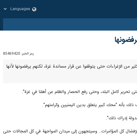
رفضونها
رمز الخبر:
85469420