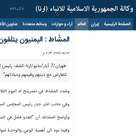
٨ آب ٢٠٢٦
الصفحة الرئيسية
إيران
العالم
آراء و حوارات
وسائط متعددة
عناوين الأخب
المشّاط : الیمنیون يتلقون
٠٧‏/٠٥‏/٢٠٢٤، ٧:٢٣ م