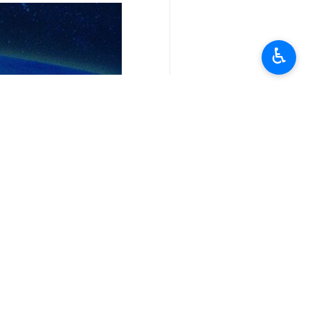
طهران/7 أیار/مایو/ارنا-کشف ر
تتعارض مع دينهم وقيمهم ومبادئهم".
♿︎
وشدد المشاط في تصريثح له اليوم الثلا
وفي جانب اخر، حذر رئيس المجلس السياس
وأوضح المشاط، أن "العدو فشل في المو
وفيما نوه الى أهمية الوعي والوحدة لمو
ينالوا الحرية الكاملة لبلدهم".
انتهی** 2054
______________________
المصدر: المسيرة
العالم
محور المقاومة