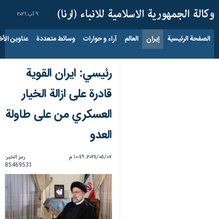
٩ آب ٢٠٢٦
الصفحة الرئيسية
إيران
العالم
آراء و حوارات
وسائط متعددة
عناوين الأخب
رئيسي: ايران القوية
قادرة على ازالة الخيار
العسكري من على طاولة
العدو
٠٧‏/٠٥‏/٢٠٢٤، ١٠:٤٩ م
رمز الخبر:
85469531