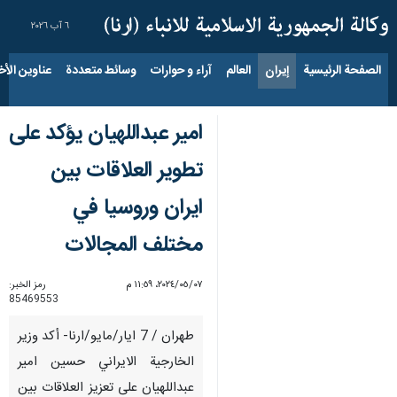
٦ آب ٢٠٢٦
الصفحة الرئيسية
إيران
العالم
آراء و حوارات
وسائط متعددة
عناوين الأخب
امير عبداللهيان يؤكد على
تطوير العلاقات بين
ايران وروسيا في
مختلف المجالات
٠٧‏/٠٥‏/٢٠٢٤، ١١:٥٩ م
رمز الخبر:
85469553
طهران / 7 ايار/مايو/ارنا- أكد وزير
الخارجية الايراني حسين امير
عبداللهيان على تعزيز العلاقات بين