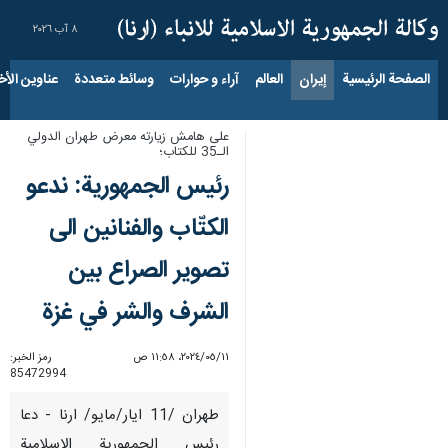
٨ آب ٢٠٢٦
الصفحة الرئيسية
إيران
العالم
آراء و حوارات
وسائط متعددة
عناوين الأخب
على هامش زيارته معرض طهران الدولي
الـ35 للكتاب؛
رئيس الجمهورية: ندعو
الكتّاب والفنانين الى
تصوير الصراع بين
الشرف والشر في غزة
١١‏/٠٥‏/٢٠٢٤، ١١:٥٨ ص
رمز الخبر:
85472994
طهران /11 ايار/مايو/ ارنا - دعا
رئيس الجمهورية الاسلامية