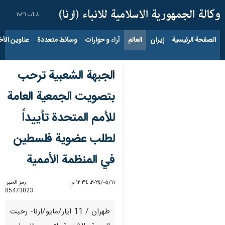
٨ آب ٢٠٢٦
الصفحة الرئيسية
إيران
العالم
آراء و حوارات
وسائط متعددة
عناوين الأخب
الجبهة الشعبية ترحب
بتصويت الجمعية العامة
للأمم المتحدة تأييداً
لطلب عضوية فلسطين
في المنظمة الأممية
١١‏/٠٥‏/٢٠٢٤، ١٢:٣٤ م
رمز الخبر:
85473023
طهران / 11 ايار/مايو/ارنا- رحبت