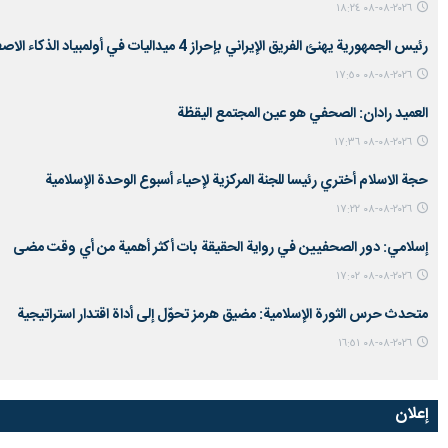
٢٠٢٦-٠٨-٠٨ ١٨:٢٤
رئيس الجمهورية يهنئ الفريق الإيراني بإحراز 4 ميداليات في أولمبياد الذكاء الاصطناعي العالمي
٢٠٢٦-٠٨-٠٨ ١٧:٥٠
العميد رادان: الصحفي هو عين المجتمع اليقظة
٢٠٢٦-٠٨-٠٨ ١٧:٣٦
حجة الاسلام أختري رئيسا للجنة المركزية لإحياء أسبوع الوحدة الإسلامية
٢٠٢٦-٠٨-٠٨ ١٧:٢٢
إسلامي: دور الصحفيين في رواية الحقيقة بات أكثر أهمية من أي وقت مضى
٢٠٢٦-٠٨-٠٨ ١٧:٠٢
متحدث حرس الثورة الإسلامية: مضيق هرمز تحوّل إلى أداة اقتدار استراتيجية
٢٠٢٦-٠٨-٠٨ ١٦:٥١
إعلان