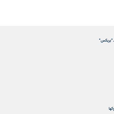
ـ "بريكس"
كها