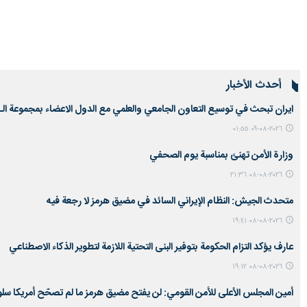
أحدث الأخبار
ايران تبحث في توسيع التعاون الجامعي والعلمي مع الدول الاعضاء بمجموعة ال
٢٠٢٦-٠٨-٠٩ ٠١:٥٥
وزارة الأمن تهنئ بمناسبة يوم الصحفي
٢٠٢٦-٠٨-٠٨ ٢١:٣٦
متحدث الجيش: النظام الإيراني السائد في مضيق هرمز لا رجعة فيه
٢٠٢٦-٠٨-٠٨ ١٩:٤١
عارف يؤكد التزام الحكومة بتوفير البنى التحتية اللازمة لتطوير الذكاء الاصطناعي
٢٠٢٦-٠٨-٠٨ ١٩:١٢
أمين المجلس الأعلى للأمن القومي: لن يفتح مضيق هرمز ما لم تصحّح أمريكا سلو