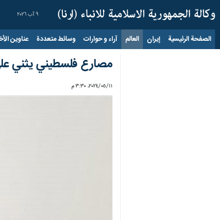
٩ آب ٢٠٢٦
الصفحة الرئيسية
إيران
العالم
آراء و حوارات
وسائط متعددة
عناوين الأخب
مصارع فلسطيني يثني على 
١١‏/٠٥‏/٢٠٢٤، ٣:٣٠ م