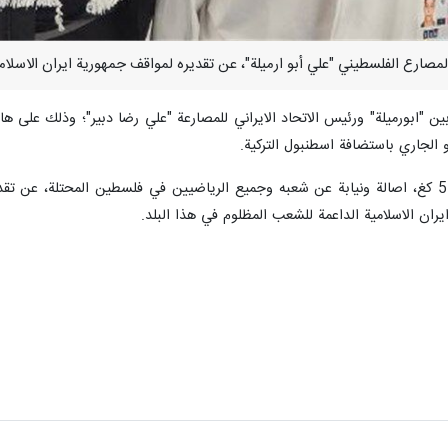
وعبّر بطل المصارعة الفلسطينية للوزن 57 كغ، اصالة ونيابة عن شعبه وجميع الرياضيين في فلسطي
ران الاسلامية الداعمة للشعب المظلوم في هذا البلد.