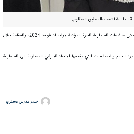
جاء ذلك خلال اللقاء الذي جرى، اليوم، بين "ابورميلة" ورئيس الاتحاد الايراني للمصارعة "علي رضا دبير"؛ وذلك على هامش منافسات المصارعة الحرة المؤهلة لاولمبياد فرنسا 2024، والمقامة خلال
ن المحتلة، عن تقديره للدعم والمساعدات التي يقدمها الاتحاد الايراني للمصارعة الى المصارعة
حیدر مدرس عسکری