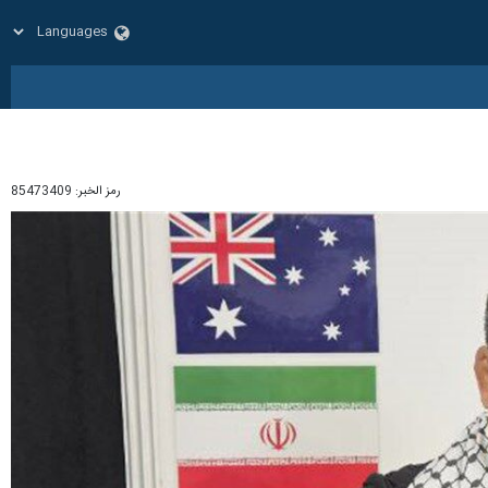
رمز الخبر:
85473409