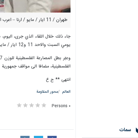
طهران / 11 ايار / مايو / ارنا – اعرب المصارع الفلسطيني "علي أبو ارميلة"، عن تقديره لمواقف جمهورية ايران الاسلامية الداعمة لشعب فلسطين المظلوم.
يومي السبت والاحد 11 و12 ايار / مايو الجاري باستضافة اسطنبول التركية.
الفلسطينية، مضافا الى مواقف جمهورية اي
انتهى ** ح ع
العالم
محور المقاومة
٠ Persons
سمات