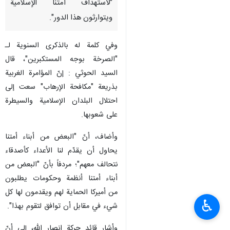
طهران/11 أیار/مایو/ارنا-أكّد قائد
حركة أنصار الله، السيد عبد الملك
الحوثي، اليوم السبت، أنّ الأعداء
يتحركون وفق برنامج طويل
"لاستهداف أمتنا الإسلامية
ويتوارثون هذا الدور".
وفي كلمة له بالذكرى السنوية لـ
"الصرخة بوجه المستكبرين"، قال
السيد الحوثي : إنّ المؤامرة الغربية
بذريعة "مكافحة الإرهاب" سعت إلى
احتلال البلدان الإسلامية والسيطرة
على شعوبها.
وأضاف، أنّ "البعض من أبناء أمتنا
♿︎
يحاول أن يقدّم لنا الأعداء كأصدقاء
نتحالف معهم"؛ مردفاً بأنّ "البعض من