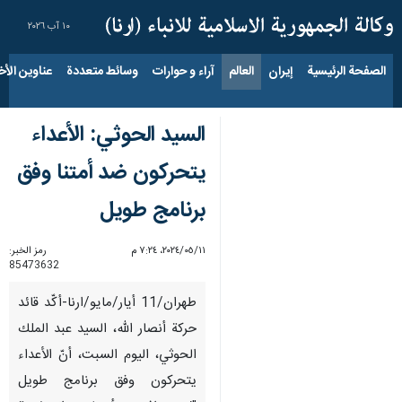
١٠ آب ٢٠٢٦
الصفحة الرئيسية
إيران
العالم
آراء و حوارات
وسائط متعددة
عناوين الأخب
السيد الحوثي: الأعداء
يتحركون ضد أمتنا وفق
برنامج طويل
١١‏/٠٥‏/٢٠٢٤، ٧:٢٤ م
رمز الخبر:
85473632