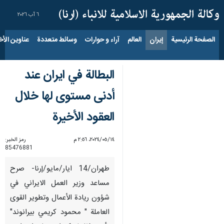
٦ آب ٢٠٢٦
الصفحة الرئيسية
إيران
العالم
آراء و حوارات
وسائط متعددة
عناوين الأخب
البطالة في ايران عند
أدنى مستوى لها خلال
العقود الأخيرة
١٤‏/٠٥‏/٢٠٢٤، ٢:٥٦ م
رمز الخبر:
85476881
طهران/14 ايار/مايو/إرنا- صرح
مساعد وزير العمل الايراني في
شؤون ريادة الأعمال وتطوير القوى
العاملة " محمود كريمي بيرانوند"