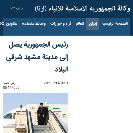
٨ آب ٢٠٢٦
الصفحة الرئيسية
إيران
العالم
آراء و حوارات
وسائط متعددة
عناوين الأخب
رئیس الجمهوریة یصل
إلی مدينة مشهد شرقي
البلاد
١٤‏/٠٥‏/٢٠٢٤، ٥:١٠ م
رمز الخبر:
85477056