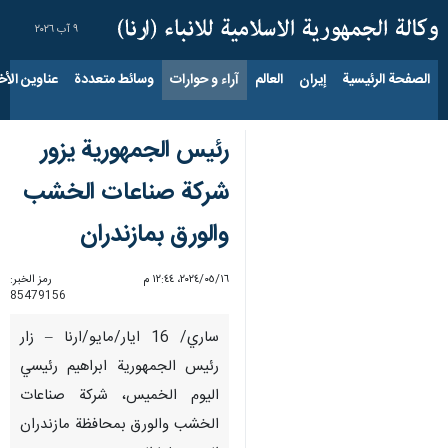
٩ آب ٢٠٢٦
الصفحة الرئيسية
إيران
العالم
آراء و حوارات
وسائط متعددة
عناوين الأخب
رئيس الجمهورية يزور
شركة صناعات الخشب
والورق بمازندران
١٦‏/٠٥‏/٢٠٢٤، ١٢:٤٤ م
رمز الخبر:
85479156
ساري/ 16 ايار/مايو/ارنا – زار
رئيس الجمهورية ابراهيم رئيسي
اليوم الخميس، شركة صناعات
الخشب والورق بمحافظة مازندران