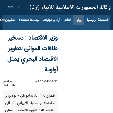
٧ آب ٢٠٢٦
الصفحة الرئيسية
إيران
العالم
آراء و حوارات
وسائط متعددة
عناوين الأخب
وزير الاقتصاد : تسخیر
طاقات الموانئ لتطوير
الاقتصاد البحري يمثل
أولوية
١٧‏/٠٥‏/٢٠٢٤، ٥:٣٣ م
رمز الخبر:
85480063
طهران/17 ايار/مايو/ارنا- نوه وزیر
الاقتصاد والمالية الايراني "، الى
اهتمام قائد الثورة الاسلامیة بشان