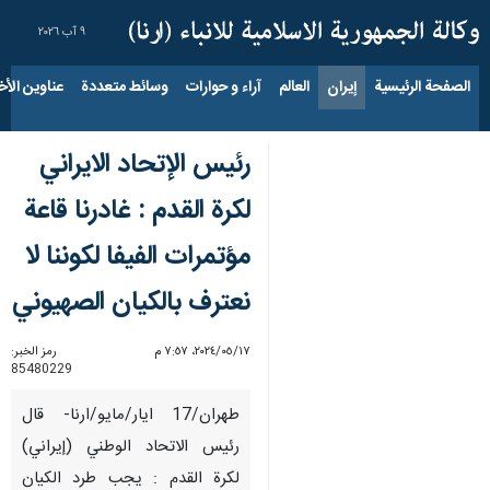
٩ آب ٢٠٢٦
الصفحة الرئيسية
إيران
العالم
آراء و حوارات
وسائط متعددة
عناوين الأخب
رئيس الإتحاد الايراني
لكرة القدم : غادرنا قاعة
مؤتمرات الفيفا لکوننا لا
نعترف بالكيان الصهيوني
١٧‏/٠٥‏/٢٠٢٤، ٧:٥٧ م
رمز الخبر:
85480229
طهران/17 ايار/مايو/ارنا- قال
رئيس الاتحاد الوطني (إيراني)
لكرة القدم : يجب طرد الکیان