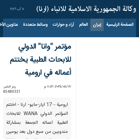
٨ آب ٢٠٢٦
الصفحة الرئيسية
إيران
العالم
آراء و حوارات
وسائط متعددة
عناوين الأخب
مؤتمر "وانا" الدولي
للابحاث الطبية يختتم
أعماله في ارومية
١٧‏/٠٥‏/٢٠٢٤، ١١:٥٦ م
رمز الخبر:
85480331
ارومية – 17 ايار-مايو- ارنا - اختتم
المؤتمر الدولي WANA للابحاث
الطبية اعماله الجمعة بمشاركة
مندوبين من سبع دول بعد يومين