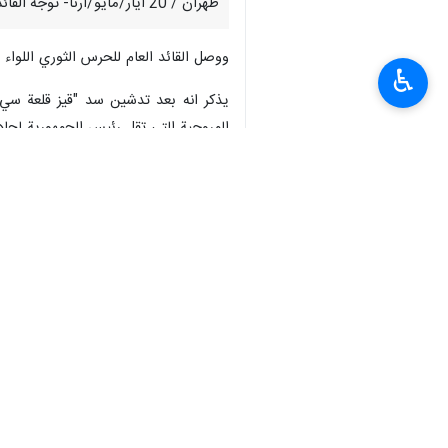
طهران / 20 ايار/مايو/ارنا- توجه القائد العام للحرس الثوري وعدد من القادة إلى منطقة حادث مروحية الرئيس الإيراني في محافظة أذربيجان الشرقية شمال غرب ايران.
ووصل القائد العام للحرس الثوري اللوا
♿︎
يذكر انه بعد تدشين سد "قيز قلعة سي"
المروحية التي تقل رئيس الجمهورية لحاد
وكانت المروحية تقل ايضا وزير الخارجية 
انتهى ** 2342
إيران
سياسة
٠ Persons
سمات
مروحية رئیس الجمهوریة
قائد الحرس الثوري