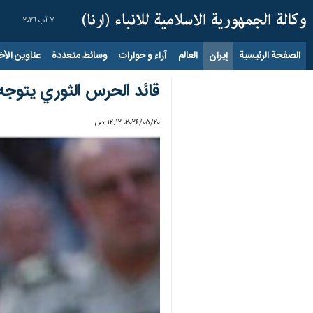
٧ آب ٢٠٢٦
الصفحة الرئيسية
إيران
العالم
آراء و حوارات
وسائط متعددة
عناوين الأخب
قائد الحرس الثوري يتوجه
٢٠‏/٠٥‏/٢٠٢٤، ١٢:١٢ ص