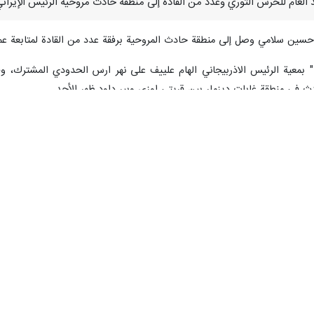
ء حسين سلامي وصل إلى منطقة حادث المروحية برفقة عدد من القادة لمتابعة ع
 بمعية الرئيس الاذربيجاني الهام علييف على نهر ارس الحدودي المشترك،
ث في منطقة غابات ديزمار بين قريتي اوزي وبير داود ظهر الأحد.
ومحافظ اذربيجان الشرقية وامام الجمعة في تبريز.