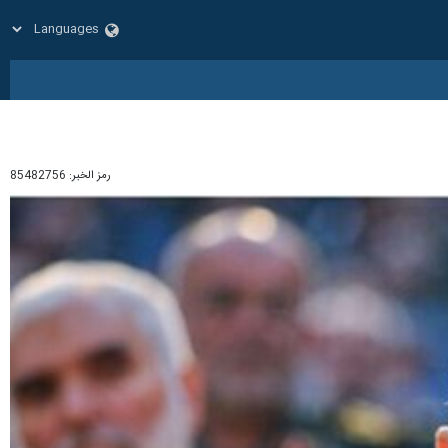
رمز الخبر:
85482756