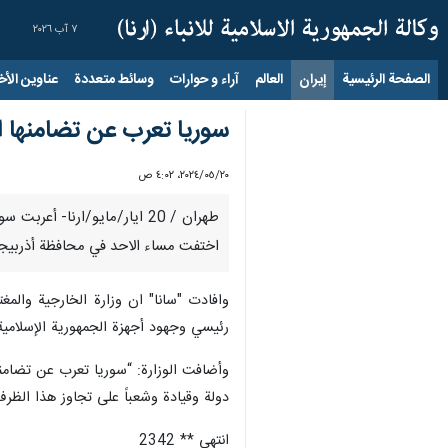
٧ آب ٢٠٢٦
الصفحة الرئيسية
إيران
العالم
آراء و حوارات
وسائط متعددة
عناوين الأخب
سوريا تعرب عن تضامنها ال
٢٠‏/٠٥‏/٢٠٢٤، ٤:٠٢ ص
طهران / 20 ايار/مايو/ارنا- 
اختفت مساء الاحد في محافظة أذربيجا
وافادت "سانا" ان وزارة الخارجية والمغت
رئيسي وجهود أجهزة الجمهورية الإسلامية
وأضافت الوزارة: “سوريا تعرب عن تضامنها
دولة وقيادة وشعباً على تجاوز هذا الظ
انتهى ** 2342