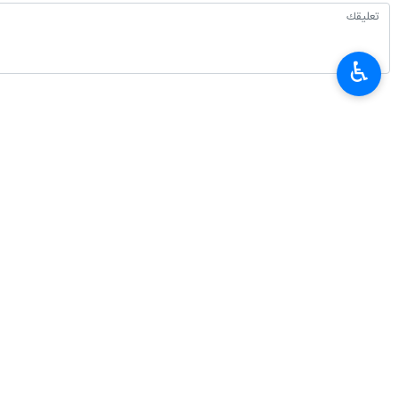
♿︎
أحدث الأخبار
خطيب جمعة طهران: الثورة الإسلامية ثمرة مدرسة عاشوراء والسيدة زينب (ع) قائ
٢٠٢٦-٠٨-٠٧ ١٣:١٤
إيران وأذربيجان تتفقان علی توسيع التعاون المشترك في مجالي الرياضة والشب
٢٠٢٦-٠٨-٠٧ ١٢:٣٠
العميد معروفي: لا يمكن للدبلوماسية أن تنجح من دون دعم شعبي
٢٠٢٦-٠٨-٠٧ ٠٩:٢٠