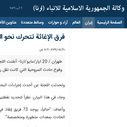
٦ آب ٢٠٢٦
الصفحة الرئيسية
إيران
العالم
آراء و حوارات
وسائط متعددة
عناوين الأخب
فرق الإغاثة تتحرك نحو ال
٢٠‏/٠٥‏/٢٠٢٤، ٥:٢١ ص
طهران / 20 ايار/مايو/ارنا- أ
وقوع حادث المروحية التي كانت تقل رئ
وتحدثت اللجنة عن أحدث إجراءات البحث 
وجاء في هذا البيان: نظراً لتحديد نقطتي
الحادث بمعدات متطورة ومتخصصة".