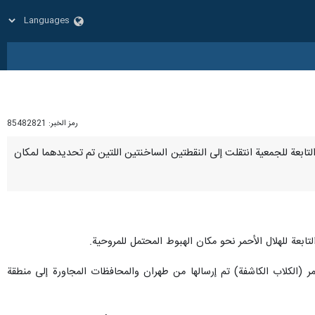
رمز الخبر:
85482821
لإغاثة التابعة للجمعية انتقلت إلى النقطتين الساخنتين اللتين تم تحديدهما لمكان
تابعة للهلال الأحمر نحو مكان الهبوط المحتمل للمروحية.
نطقة البحث عن المروحية في قرية الطويل، منها 23 فريقاً من الهلال الأحمر (الكلاب الكاشفة) تم إرسالها من طهران والمحافظات المجاورة إلى منطقة