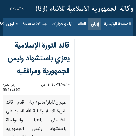
٨ آب ٢٠٢٦
الصفحة الرئيسية
إيران
العالم
آراء و حوارات
وسائط متعددة
عناوين الأخب
قائد الثورة الإسلامية
يعزي باستشهاد رئيس
الجمهوریة ومرافقیه
٢٠‏/٠٥‏/٢٠٢٤، ١١:٢٤ ص
رمز الخبر:
85482863