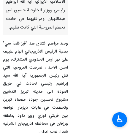
طهران/ايار/مايو/ارنا- قدم قائد
الثورة الاسلامية اية الله السيد علي
الخامنئي بالعزاء والمواساة
باستشهاد رئيس الجمهورية
الاسلامية الايرانية آية الله ابراهيم
رئيسي ووزير الخارجية حسين امير
عبداللهيان ومرافقیهما في حادث
تحطم المروحية التي كانت تقلهم.
وبعد مراسم افتتاح سد "قيز قلعة سي"
بمعية الرئيس الاذربيجاني الهام علييف
على نهر ارس الحدودي المشترك، يوم
امس الاحد ، تعرضت المروحية التي
♿︎
تقل رئيس الجمهورية آية الله سيد
إبراهيم رئيسي لحادث في طريق