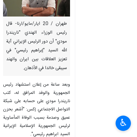
طهران / 20 ايار/مايو/ارنا- قال
رئيس الوزراء الهندي "ناريندرا
مودي" أن دور الرئيس الإيراني آية
الله السيد "إبراهيم رئيسي" في
تعزيز العلاقات بين ایران والهند
سیبقى خالدا في الأذهان.
وبعد ساعة من إعلان استشهاد رئيس
الجمهوریة والوفد المرافق له، كتب
ناريندرا مودي على حسابه على شبكة
التواصل الاجتماعي إكس: "أشعر بحزن
عميق وصدمة بسبب الوفاة المأساوية
♿︎
لرئيس الجمهورية الإسلامية الإيرانية
السید ابراهیم رئیسي".