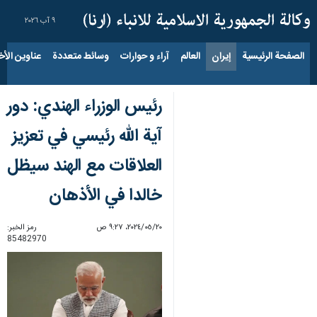
٩ آب ٢٠٢٦
الصفحة الرئيسية
إيران
العالم
آراء و حوارات
وسائط متعددة
عناوين الأخب
رئيس الوزراء الهندي: دور
آیة الله رئيسي في تعزيز
العلاقات مع الهند سيظل
خالدا في الأذهان
٢٠‏/٠٥‏/٢٠٢٤، ٩:٢٧ ص
رمز الخبر:
85482970