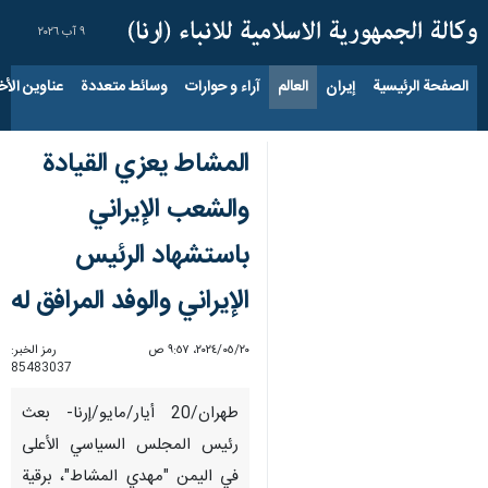
٩ آب ٢٠٢٦
الصفحة الرئيسية
إيران
العالم
آراء و حوارات
وسائط متعددة
عناوين الأخب
المشاط يعزي القيادة
والشعب الإيراني
باستشهاد الرئيس
الإيراني والوفد المرافق له
٢٠‏/٠٥‏/٢٠٢٤، ٩:٥٧ ص
رمز الخبر:
85483037
طهران/20 أيار/مايو/إرنا- بعث
رئيس المجلس السياسي الأعلى
في اليمن "مهدي المشاط"، برقية