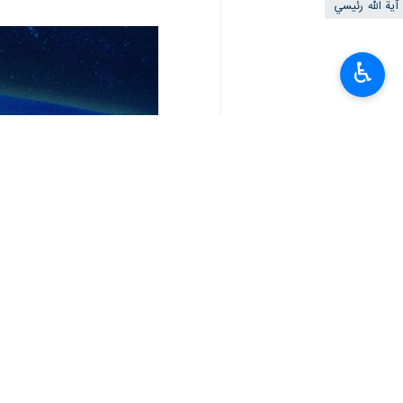
طهران/ 20 أيار/مايو/إرنا- قال الرئيس الفنزويلي: نشعر بحزن عميق لرحيل الرئيس الايراني اية الله إبراهيم رئيسي فقد خسرنا شخصاً مثالياً وقائداً استثنائياً في العالم.
♿︎
وقال "نيكولاس مادورو": كما كان شقيقنا..
يذكر أنه بعد مراسم افتتاح سد "قيز قلع
إبراهيم رئيسي لحادث في طريق العودة 
اذربيجان الشرقية شمال غرب ايران.
وكان من بين ركاب الطائرة المروحية وزي
وجرت عمليات البحث والانقاذ فور وقوع ا
وكان آية الله سيد إبراهيم رئيس الساداتي، (64 عامًا)، الرئيس الثامن للجمهورية الاسلامية ا
ولد آية الله ر
الرضوية المقدسة.