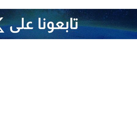
 سيبقى الرئيس رئيسي دائماً إنساناً ممتازاً ومدافعاً عن سيادة شعبه وصديقاً غي
ة سي" بمعية الرئيس الاذربيجاني الهام علييف على نهر ارس الحدودي المشترك
الى مدينة تبريز لتدشين مشروع تحسين جودة مصفاة تبريز، وتحطمت في غابا
ر الخارجية حسين أمير عبداللهيان وممثل الولي الفقيه وامام جمعة تبريز آية 
لحادث واستمرت حتى صباح اليوم الاثنين نظرا للظروف الجوية السيئة والضباب 
لايرانية.
ئيسي 1960 في مدينة مشهد المقدسة وتولى مسؤوليات مثل رئيس السلطة القضائية والنائب 