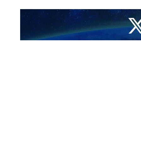
ر مشروط لبلادنا.
، يوم امس الاحد ، تعرضت المروحية التي تقل رئيس الجمهورية آية الله سيد
ت ديزمار الواقعة بين قريتي اوزي وبير داود بمنطقة ورزقان في محافظة
الله سيد محمد علي آل هاشم ومحافظ أذربيجان الشرقية مالك رحمتي.
الكثيف ووعورة المنطقة الجبلية حيث تم العثور على حطام المروحية اخيرا.
الأول لهذه السلطة، والنائب العام للبلاد، وعضو مجلس خبراء القيادة وسادن العتبة