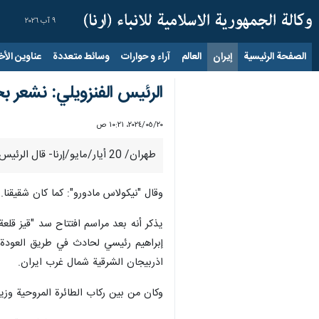
٩ آب ٢٠٢٦
الصفحة الرئيسية
إيران
العالم
آراء و حوارات
وسائط متعددة
عناوين الأخب
الرئيس الفنزويلي: نشعر 
٢٠‏/٠٥‏/٢٠٢٤، ١٠:٢١ ص