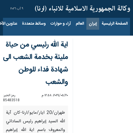
٩ آب ٢٠٢٦
الصفحة الرئيسية
إيران
العالم
آراء و حوارات
وسائط متعددة
عناوين الأخب
اية الله رئيسي من حياة
مليئة بخدمة الشعب الى
شهادة فداء للوطن
والشعب
٢٠‏/٠٥‏/٢٠٢٤، ١٢:٥٨ م
رمز الخبر:
85483518
طهران/20 ايار/مايو/ارنا-كان آية
الله السيد إبراهيم رئيس الساداتي
والمعروف باسم اية الله إبراهيم