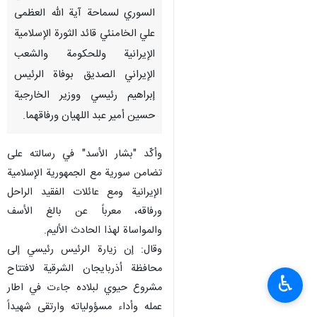
طهران/ 20 أيار/مايو/إرنا- قدّم
الرئيس السوري بشار الأسد تعازيه
القلبية باسمه وباسم الشعب العربي
السوري لسماحة آية الله العظمى
علي الخامنئي قائد الثورة الإسلامية
الإيرانية وللحكومة والشعب
الإيراني الصديق بوفاة الرئيس
إبراهيم رئيسي ووزير الخارجية
حسين أمير عبد اللهيان ورفاقهما.
وأكّد "بشار الأسد" في رسالته على
تضامن سورية مع الجمهورية الإسلامية
الإيرانية ومع عائلات الفقيد الراحل
♿︎
ورفاقه، معرباً عن بالغ اﻷسف
والمواساة لهذا الحادث اﻷليم.