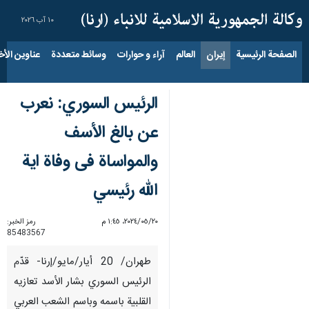
١٠ آب ٢٠٢٦
الصفحة الرئيسية
إيران
العالم
آراء و حوارات
وسائط متعددة
عناوين الأخب
الرئيس السوري: نعرب
عن بالغ اﻷسف
والمواساة فی وفاة اية
الله رئيسي
٢٠‏/٠٥‏/٢٠٢٤، ١:٤٥ م
رمز الخبر:
85483567