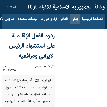
١٠ آب ٢٠٢٦
الصفحة الرئيسية
إيران
العالم
آراء و حوارات
وسائط متعددة
عناوين الأخب
ردود الفعل الإقليمية
على استشهاد الرئيس
الإيراني ومرافقیه
٢٠‏/٠٥‏/٢٠٢٤، ٤:١٥ م
رمز الخبر:
85483870
طهران/ 20 أيار/مايو/إرنا- قدم
مسؤولون من مختلف دول
المنطقة تعازيهم باستشهاد رئیس
الجمهوریة آیة الله السید "ابراهیم