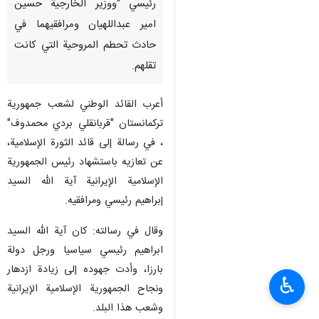
رئیسي "ووزير الخارجية حسين
امير عبداللهيان ومرافقیهما في
حادث تحطم المروحية التي كانت
تقلهم.
أعرب القائد الوطني لشعب جمهورية
تركمانستان "قربانقلي بردي محمدوف"
، في رسالة إلى قائد الثورة الإسلامیة،
عن تعازيه باستشهاد رئيس الجمهورية
الإسلامية الإيرانية آية الله السید
إبراهيم رئيسي ومرافقیه.
وقال في رسالته: كان آية الله السيد
ابراهيم رئيسي سياسيا ورجل دولة
بارزا، وأدت جهوده إلى زيادة ازدهار
♿︎
ونجاح الجمهورية الإسلامية الإيرانية
وشعب هذا البلد.