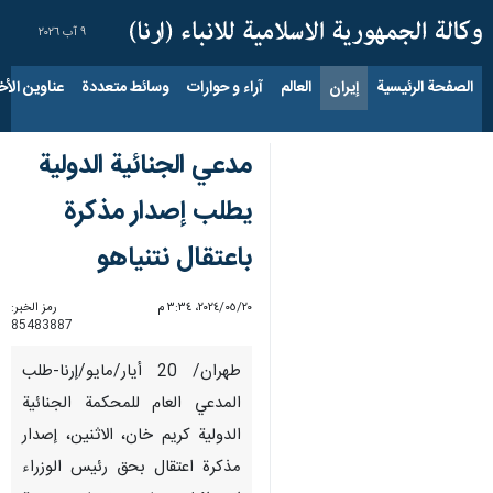
٩ آب ٢٠٢٦
الصفحة الرئيسية
إيران
العالم
آراء و حوارات
وسائط متعددة
عناوين الأخب
مدعي الجنائية الدولية
يطلب إصدار مذكرة
باعتقال نتنياهو
٢٠‏/٠٥‏/٢٠٢٤، ٣:٣٤ م
رمز الخبر:
85483887
طهران/ 20 أيار/مايو/إرنا-طلب
المدعي العام للمحكمة الجنائية
الدولية كريم خان، الاثنين، إصدار
مذكرة اعتقال بحق رئيس الوزراء