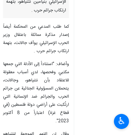
الإسرائيلي بنيامين نتنياهو، بتهمة
ارتكاب جرائم حرب .
كما طلب المدعي من المحكمة أيضاً
إصدار مذكرة مماثلة باعتقال وزير
الحرب الإسرائيلي يوآف جالانت، بتهمة
ارتكاب جرائم حرب .
وأضاف: "استناداً إلى الأدلة التي جمعها
مكتبي وفحصها، لدي أسباب معقولة
للاعتقاد بأن نتنياهو، وجالانت،
يتحملان المسؤولية الجنائية عن جرائم
الحرب والجرائم ضد الإنسانية التي
ارتُكبت على أراضي دولة فلسطين (في
قطاع غزة) اعتباراً من 8 أكتوبر
♿︎
2023".
وقال إن التهم الموجهة لنتنياهو