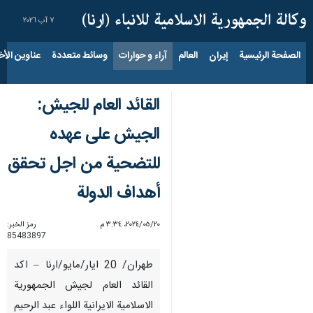
٧ آب ٢٠٢٦
الصفحة الرئيسية
إيران
العالم
آراء و حوارات
وسائط متعددة
عناوين الأخب
القائد العام للجيش:
الجيش على عهده
للتضحية من اجل تحقق
أهداف الدولة
٢٠‏/٠٥‏/٢٠٢٤، ٣:٣٤ م
رمز الخبر:
85483897
طهران/ 20 ايار/مايو/ارنا – اكد
القائد العام لجيش الجمهورية
الاسلامية الايرانية اللواء عبد الرحيم