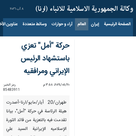
٨ آب ٢٠٢٦
الصفحة الرئيسية
إيران
العالم
آراء و حوارات
وسائط متعددة
عناوين الأخب
حركة "أمل" تعزي
باستشهاد الرئیس
الإیراني ومرافقیه
٢٠‏/٠٥‏/٢٠٢٤، ٣:٥٨ م
رمز الخبر:
85483911
طهران/20 أیار/مایو/ارنا-أصدرت
هيئة الرئاسة في حركة "أمل"، بيانا
تقدمت فيه بالتعزية من قائد الثورة
الإسلاميه الإيرانية السيد علي