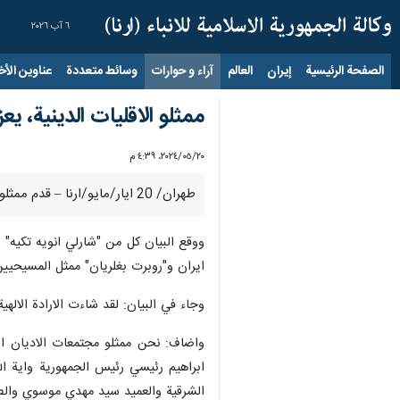
٦ آب ٢٠٢٦
الصفحة الرئيسية
إيران
العالم
آراء و حوارات
وسائط متعددة
عناوين الأخب
ممثلو الاقليات الدينية، 
٢٠‏/٠٥‏/٢٠٢٤، ٤:٣٩ م
طهران/ 20 ايار/مايو/ارنا – قدم ممثلو الاقليات الدينية بمجلس الشورى الاسلامي في بيان التعازي باستشهاد رئيس الجمهورية ومرافقيه.
ووقع البيان كل من "شارلي انويه تكيه"
ايران و"روبرت بغلريان" ممثل المسيحيين 
وجاء في البيان: لقد شاءت الارادة الاله
واضاف: نحن ممثلو مجتمعات الاديان الت
ابراهيم رئيسي رئيس الجمهورية واية ال
الشرقية والعميد سيد مهدي موسوي والطي