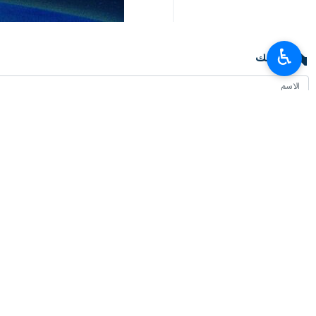
♿︎
تعليقك
أحدث الأخبار
وزير العلوم: وضع خبرات ايران بتصرف العراق لتطوير التعليم العالي
٢٠٢٦-٠٨-٠٦ ١٩:٥٣