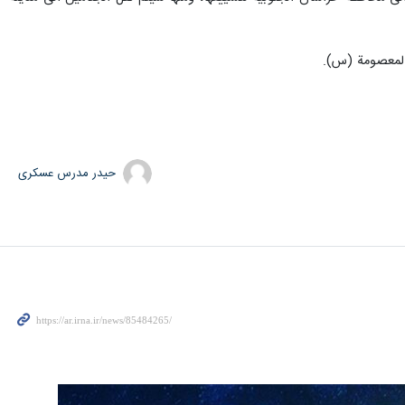
 المعصومة (س).
حیدر مدرس عسکری