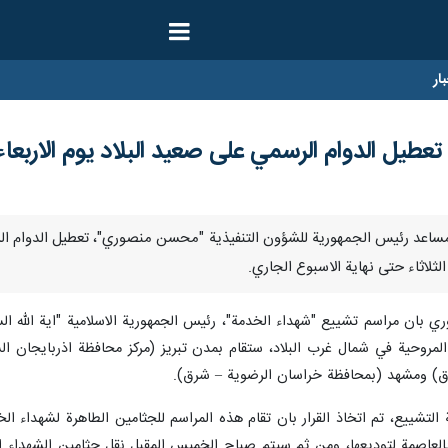
ار
عطيل الدوام الرسمي على صعيد البلاد يوم الاربعاء
رنا – اعلن مساعد رئيس الجمهورية للشؤون التنفيذية "محسن منصوري"، تعطيل الدوام 
لثلاثاء حتى نهاية الاسبوع الجاري.
ي بان مراسم تشييع "شهداء الخدمة"، رئيس الجمهورية الاسلامية "اية الله الس
ث المروحية في شمال غرب البلاد، ستقام بمدن تبريز (مركز محافظة اذربايجان
ق) ومشهد (بمحافظة خراسان الرضوية – شرق).
تشييع، تم اتخاذ القرار بان تقام هذه المراسم للجثامين الطاهرة لشهداء ال
العاصمة لتوديعها، ومن ثم سيتم صباح الخميس المقبل نقل جثامين الشهداء ال