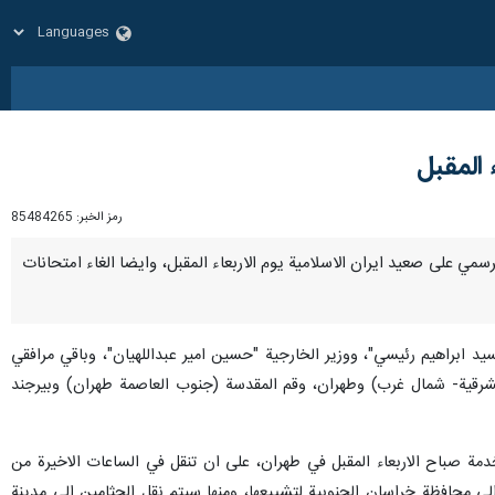
 المقبل
رمز الخبر:
85484265
الرسمي على صعيد ايران الاسلامية يوم الاربعاء المقبل، وايضا الغاء امتحانات
يد ابراهيم رئيسي"، ووزير الخارجية "حسين امير عبداللهيان"، وباقي مرافقي
 الشرقية- شمال غرب) وطهران، وقم المقدسة (جنوب العاصمة طهران) وبيرجند
خدمة صباح الاربعاء المقبل في طهران، على ان تنقل في الساعات الاخيرة من
ى محافظة خراسان الجنوبية لتشييعها، ومنها سيتم نقل الجثامين الى مدينة