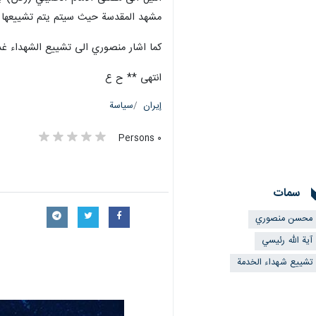
مشهد المقدسة حيث سيتم يتم تشييعها وتو
كما اشار منصوري الى تشييع الشهداء غدا
انتهى ** ح ع
إيران
سياسة
٠ Persons
سمات
محسن منصوري
آية الله رئيسي
تشييع شهداء الخدمة