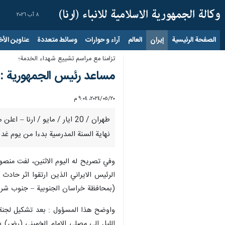
٨ آب ٢٠٢٦
الصفحة الرئيسية
إيران
العالم
آراء و حوارات
وسائط متعددة
عناوين الأخب
تزامنا مع مراسم تشييع شهداء الخدمة؛
مساعد رئيس الجمهورية : ت
٢٠‏/٠٥‏/٢٠٢٤، ٩:٠٤ م
طهران / 20 ايار / مايو / ا
نهاية السنة المدرسية بدءا من يوم غد ا
وفي تصريح له اليوم الاثنين، لفت منصور
الرئيس الايراني الذين ارتقوا اثر حاد
(بمحافظة خراسان الجنوبية – جنوب شر
واوضح هذا المسؤول : بعد تشكيل لجنة ال
الليل الى مصلى الامام الخميني (رض) ب