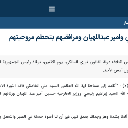
ار
 وامير عبداللهيان ومرافقيهم بتحطم مروحيتهم
- عزى رئيس ائتلاف دولة القانون نوري المالكي، يوم الاثنين، بوفاة رئيس الجمهوري
اول أمس الأحد.
وقال المالكي في تدوينة له على منصة (x) : "أتقدم إلى سماحة آية الله العظمى السيد علي الخام
الله السيد إبراهيم رئيسي ووزير الخارجية حسين أمير عبد اللهيان ورفاقهم ال
لمنا بشدة وهز وجداننا بعمق كبير، غير أن لنا أسوة حسنة في الصبر والتحمل بم