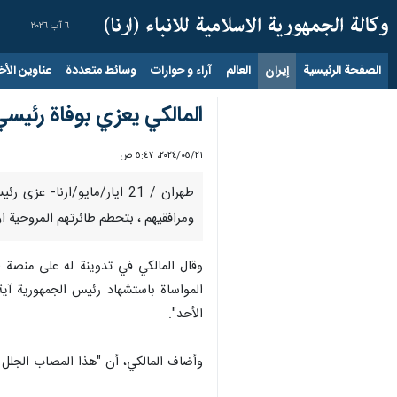
٦ آب ٢٠٢٦
الصفحة الرئيسية
إيران
العالم
آراء و حوارات
وسائط متعددة
عناوين الأخب
المالكي يعزي بوفاة رئيسي
٢١‏/٠٥‏/٢٠٢٤، ٥:٤٧ ص
طهران / 21 ايار/مايو/ارنا
ومرافقيهم ، بتحطم طائرتهم المروحية 
المواساة باستشهاد رئيس الجمهورية آية 
الأحد".
وأضاف المالكي، أن "هذا المصاب الجلل آ