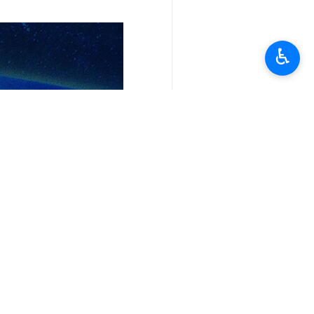
♿︎
تعليقك