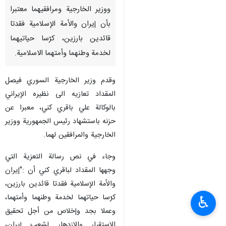
ووزير الخارجية ومرافقيهما معتبرا
بأن إيران والأمة الإسلامية فقدتا
قائدين بارزين، كرّسا حياتيهما
لخدمة وطنهما وأمتهما الاسلامية.
وقدم وزير الخارجية السوري فيصل
المقداد تعازيه الى نظيره الإيراني
بالوكالة علي باقري كني، معبرا عن
حزنه باستشهاد رئيس الجمهورية ووزير
الخارجية والمرافقين لهما.
وجاء في نص رسالة التعزية التي
وجهها المقداد لباقري كني أن :"إيران
والأمة الإسلامية فقدتا قائدين بارزين،
كرّسا حياتهما لخدمة وطنهما وأمتهما،
♿︎
وعملا بجد وإخلاص من أجل تحقيق
الاستقرار والازدهار لشعب إيران،