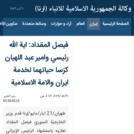
٦ آب ٢٠٢٦
الصفحة الرئيسية
إيران
العالم
آراء و حوارات
وسائط متعددة
عناوين الأخب
فيصل المقداد: اية الله
رئيسي وامير عبد اللهيان
كرّسا حياتهما لخدمة
ايران والامة الاسلامية
٢١‏/٠٥‏/٢٠٢٤، ٨:٤٧ ص
رمز الخبر:
85484526
طهران/21 ايار/مايو/إرنا-قدم وزير
الخارجية السوري فيصل المقداد
تعازيه باستشهاد الرئيس الإيراني