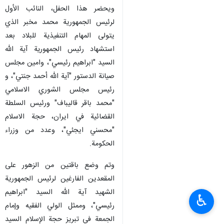
ويحضر هذا الحفل، النائب الأول
لرئيس الجمهورية محمد مخبر الذي
يتولی المهام التنفیذیة للبلاد بعد
استشهاد رئیس الجمهوریة آیة الله
السید "ابراهیم رئیسي"، وامين مجلس
صیانة الدستور "آیة الله أحمد جنتي"، و
رئيس مجلس الشوري الاسلامي
"محمد باقر قاليباف" ورئيس السلطة
القضائية في ايران، حجة الاسلام
"محسني ايجئي"، وعدد من وزراء
الحكومة.
وتم وضع باقتين من الزهور على
المقعدين الفارغين لرئيس الجمهورية
الشهيد آية الله السید "ابراهیم
♿︎
رئيسي"، وممثل الولي الفقيه وإمام
الجمعة في تبريز حجة الإسلام السيد