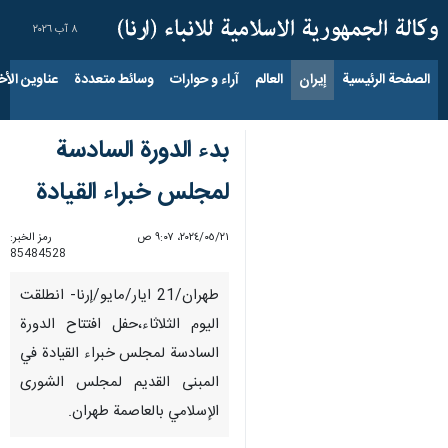
٨ آب ٢٠٢٦
الصفحة الرئيسية
إيران
العالم
آراء و حوارات
وسائط متعددة
عناوين الأخب
بدء الدورة السادسة
لمجلس خبراء القیادة
٢١‏/٠٥‏/٢٠٢٤، ٩:٠٧ ص
رمز الخبر:
85484528
طهران/21 ايار/مايو/إرنا- انطلقت
الیوم الثلاثاء،حفل افتتاح الدورة
السادسة لمجلس خبراء القيادة في
المبنى القديم لمجلس الشوری
الإسلامي بالعاصمة طهران.