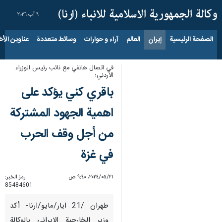
٩ آب ٢٠٢٦
الصفحة الرئيسية
إيران
العالم
آراء و حوارات
وسائط متعددة
عناوين الأخب
في اتصال هاتفي مع نائب رئيس الوزراء
الأردني؛
باقري كني يؤكد على
اهمية الجهود المشتركة
من أجل وقف الحرب
في غزة
٢١‏/٠٥‏/٢٠٢٤، ٩:٤٠ ص
رمز الخبر:
85484601
طهران /21 ايار/مايو/ارنا- أكد
وزير الخارجية الايراني بالوكالة