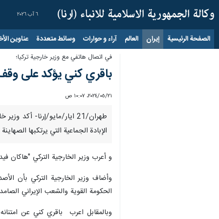
٦ آب ٢٠٢٦
الصفحة الرئيسية
إيران
العالم
آراء و حوارات
وسائط متعددة
عناوين الأخب
في اتصال هاتفي مع وزير خارجية تركيا؛
باقري كني يؤكد على وقف 
٢١‏/٠٥‏/٢٠٢٤، ١٠:٠٧ ص
طهران/21 ايار/مايو/إرنا- أك
الإبادة الجماعية التي يرتكبها الصهاي
و أعرب وزير الخارجية التركي "هاكان فيد
وأضاف وزير الخارجية التركي بأن الأ
الحكومة القوية والشعب الإيراني الصامد.
وبالمقابل اعرب باقري كني عن امتنانه 