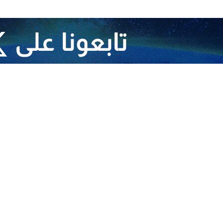
ي حادث تحطم المروحية
يان لعبا دورا خالدا في تاريخ السياسة والعلاقات الخارجية
رجية في حادث تحطم المروحية
جيدة لبطل وخادم الشعب آية الله رئيسي مستمرة
مير عبد اللهيان
 الرئيس الإيراني
الجوار