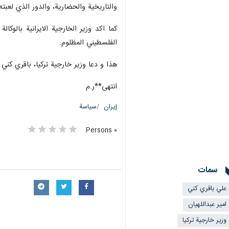
والتاريخية والحضارية، والدور الذي لعبت
كما اكد وزير الخارجية الايرانية بالوكا
الفلسطيني المظلوم.
هذا و دعا وزير خارجية تركيا، باقري كني للمشارك
انتهى**ر.م
إيران
سياسة
٠ Persons
سمات
علي باقري كني
امير عبداللهيان
وزير خارجية تركيا