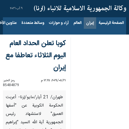
٩ آب ٢٠٢٦
الصفحة الرئيسية
إيران
العالم
آراء و حوارات
وسائط متعددة
عناوين الأخب
كوبا تعلن الحداد العام
الیوم الثلاثاء تعاطفا مع
إيران
٢١‏/٠٥‏/٢٠٢٤، ١٢:٢٥ م
رمز الخبر:
85484879
طهران/ 21 أيار/مايو/إرنا- أعربت
الحكومة الكوبية عن "أسفها
العميق" لاستشهاد رئیس
الجمهوریة آية الله السيد "إبراهيم