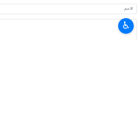
♿︎
أحدث الأخبار
قاليباف للاميركيين: تقبّلوا الحقائق وأوفوا بالتزاماتكم
٢٠٢٦-٠٨-٠٧ ٠٠:١٥
محادثات هاتفية بين وزيري الخارجية الايراني والموريتاني
٢٠٢٦-٠٨-٠٦ ٢٣:٥٤