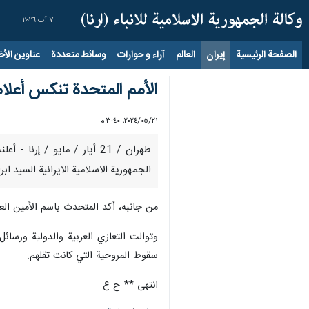
٧ آب ٢٠٢٦
الصفحة الرئيسية
إيران
العالم
آراء و حوارات
وسائط متعددة
عناوين الأخب
الأمم المتحدة تنكس أعلامه
٢١‏/٠٥‏/٢٠٢٤، ٣:٤٠ م
طهران / 21 أيار / مايو / 
الجمهورية الاسلامية الايرانية السيد اب
من جانبه، أكد المتحدث باسم الأمين العا
وتوالت التعازي العربية والدولية ورسائل
سقوط المروحية التي كانت تقلهم.
انتهى ** ح ع