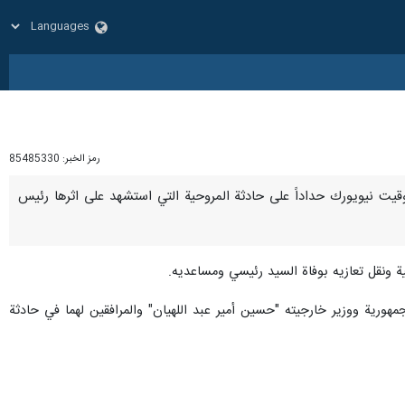
رمز الخبر:
85485330
احاً بتوقيت نيويورك حداداً على حادثة المروحية التي استشهد على اثرها رئيس
ية ونقل تعازيه بوفاة السيد رئيسي ومساعديه.
لجمهورية ووزير خارجيته "حسين أمير عبد اللهيان" والمرافقين لهما في حادثة