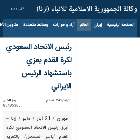
٩ آب ٢٠٢٦
الصفحة الرئيسية
إيران
العالم
آراء و حوارات
وسائط متعددة
عناوين الأخب
رئيس الاتحاد السعودي
لكرة القدم يعزي
باستشهاد الرئيس
الايراني
٢١‏/٠٥‏/٢٠٢٤، ٤:٠٤ م
رمز الخبر:
85485365
طهران / 21 أيار / مايو / إرنا –
ابرق رئيس الاتحاد السعودي لكرة
القدم "ياسر المسحل"، بالتعزية