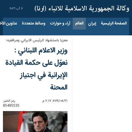
٧ آب ٢٠٢٦
الصفحة الرئيسية
إيران
العالم
آراء و حوارات
وسائط متعددة
عناوين الأخب
معزيا باستشهاد الرئيس الايراني ومرافقيه؛
وزیر الاعلام اللبناني :
نعوّل على حكمة القيادة
الإيرانية في اجتياز
المحنة
٢١‏/٠٥‏/٢٠٢٤، ٧:١٧ م
رمز الخبر:
85485535