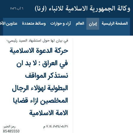
٦ آب ٢٠٢٦
الصفحة الرئيسية
إيران
العالم
آراء و حوارات
وسائط متعددة
عناوين الأخب
في بيان لها حول استشهاد السيد رئيسي؛
حركة الدعوة الاسلامية
في العراق : لا بد ان
نستذكر المواقف
البطولية لهؤلاء الرجال
المخلصين ازاء قضايا
الامة الاسلامية
٢١‏/٠٥‏/٢٠٢٤، ٧:١٤ م
رمز الخبر:
85485550