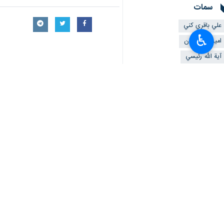
سمات
علي باقري كني
♿︎
امير عبداللهيان
آية الله رئيسي
تعليقك