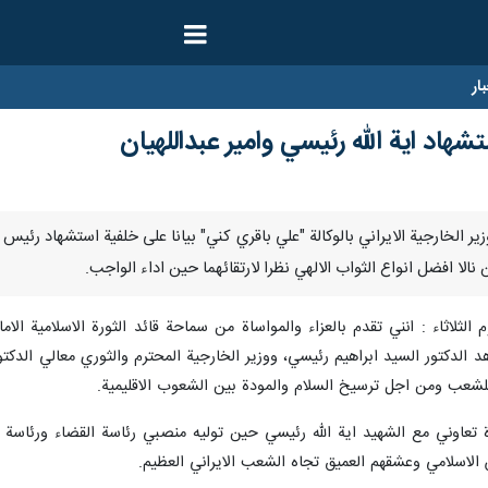
ار
شهاد اية الله رئيسي وامير عبداللهيان
نا – اصدر وزير الخارجية الايراني بالوكالة "علي باقري كني" بيانا على خلفية استشهاد
 نالا افضل انواع الثواب الالهي نظرا لارتقائهما حين اداء الواجب.
الثلاثاء : انني تقدم بالعزاء والمواساة من سماحة قائد الثورة الاسلامية ال
 الدكتور السيد ابراهيم رئيسي، ووزير الخارجية المحترم والثوري معالي الدكتور
شعب ومن اجل ترسيخ السلام والمودة بين الشعوب الاقليمية.
عاوني مع الشهيد اية الله رئيسي حين توليه منصبي رئاسة القضاء ورئاسة ال
 الاسلامي وعشقهم العميق تجاه الشعب الايراني العظيم.