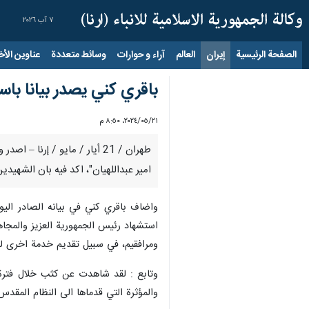
٧ آب ٢٠٢٦
الصفحة الرئيسية
إيران
العالم
آراء و حوارات
وسائط متعددة
عناوين الأخب
باقري كني يصدر بيانا باست
٢١‏/٠٥‏/٢٠٢٤، ٨:٥٠ م
طهران / 21 أيار / مايو / إر
امير عبداللهيان"، اكد فيه بان الشهيدين
واضاف باقري كني في بيانه الصادر اليوم 
استشهاد رئيس الجمهورية العزيز والمجاهد
ومرافقيم، في سبيل تقديم خدمة اخرى لل
وتابع : لقد شاهدت عن كثب خلال فترة ت
والمؤثرة التي قدماها الى النظام المقدس