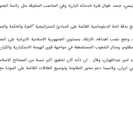
 رئيسي، جسد طوال فترة خدماته البارزة وفي المناصب المتفرقة مثل رئاسة الج
ج بدقة تامة الدبلوماسية القائمة على المبادئ الستراتيجية "العزة والحكمة و
 وضع نصب اهدافه، الارتقاء بمستوى الجمهورية الاسلامية الايرانية على الصع
لوم، وسائر الشعوب المستضعفة في مواجهة قوى الهيمنة الاستكبارية والكيان 
يد امير عبداللهيان، وقال : ان دأبه كان تحقيق اكبر نسبة من المصالح الاس
في ايران، ولاسيما دعم محور المقاومة وتوسيع العلاقات القائمة على المودة مع