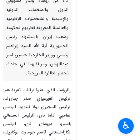
65 من رؤساء وكبار مسؤولي
الدول والمنظمات الدولية
والإقليمية والشخصيات الإقليمية
والعالمية المعروفة تعازيهم لحكومة
وشعب إيران باستشهاد رئيس
الجمهورية آية الله السيد إبراهيم
رئيسي ووزير الخارجية حسين امير
عبداللهيان ومرافقيهما في حادث
تحطم الطائرة المروحية.
والرؤساء الذي بعثوا برقيات تعزية هم؛
الرئيس القيرغيزي صدر جباروف،
الرئيس النيجيري بولا تينوبو، الرئيس
الغامبي أداما بارو، الرئيس السنغالي
♿︎
باسيرو ديوماي فاي، الرئيس
الكازاخستاني قاسم جومارت توكاييف،