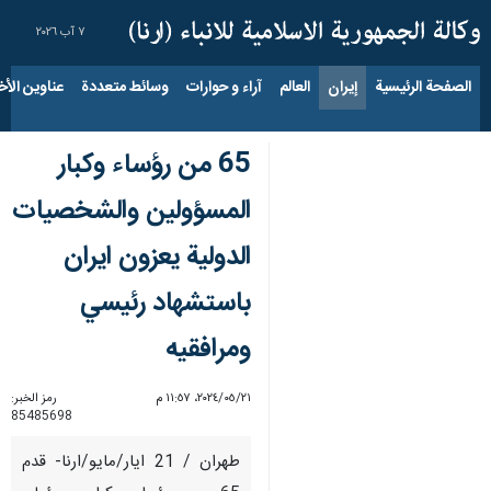
٧ آب ٢٠٢٦
الصفحة الرئيسية
إيران
العالم
آراء و حوارات
وسائط متعددة
عناوين الأخب
65 من رؤساء وكبار
المسؤولين والشخصيات
الدولية يعزون ايران
باستشهاد رئيسي
ومرافقيه
٢١‏/٠٥‏/٢٠٢٤، ١١:٥٧ م
رمز الخبر:
85485698
طهران / 21 ايار/مايو/ارنا- قدم