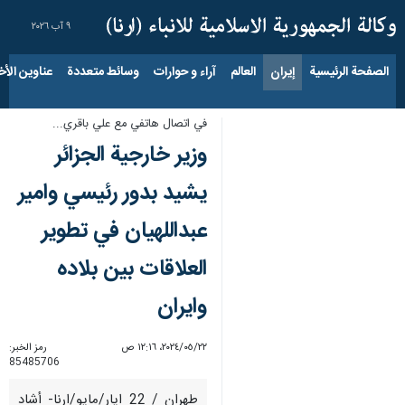
٩ آب ٢٠٢٦
الصفحة الرئيسية
إيران
العالم
آراء و حوارات
وسائط متعددة
عناوين الأخب
في اتصال هاتفي مع علي باقري...
وزير خارجية الجزائر
يشيد بدور رئيسي وامير
عبداللهيان في تطوير
العلاقات بين بلاده
وايران
٢٢‏/٠٥‏/٢٠٢٤، ١٢:١٦ ص
رمز الخبر:
85485706
طهران / 22 ايار/مايو/ارنا- أشاد