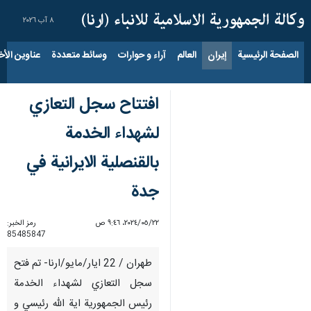
٨ آب ٢٠٢٦
الصفحة الرئيسية
إيران
العالم
آراء و حوارات
وسائط متعددة
عناوين الأخب
افتتاح سجل التعازي
لشهداء الخدمة
بالقنصلية الايرانية في
جدة
٢٢‏/٠٥‏/٢٠٢٤، ٩:٤٦ ص
رمز الخبر:
85485847
طهران / 22 ايار/مايو/ارنا- تم فتح
سجل التعازي لشهداء الخدمة
رئيس الجمهورية اية الله رئيسي و