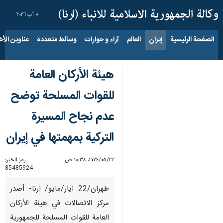
٨ آب ٢٠٢٦
الصفحة الرئيسية
إيران
العالم
آراء و حوارات
وسائط متعددة
عناوين الأخب
هيئة الأركان العامة
للقوات المسلحة توضح
عدم نجاح المسيرة
التركية بمهمتها في إيران
٢٢‏/٠٥‏/٢٠٢٤، ١٠:٣٨ ص
رمز الخبر:
85485924