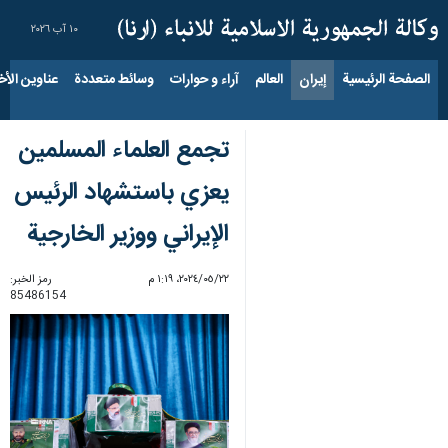
١٠ آب ٢٠٢٦
الصفحة الرئيسية
إيران
العالم
آراء و حوارات
وسائط متعددة
عناوين الأخب
تجمع العلماء المسلمين
يعزي باستشهاد الرئيس
الإيراني ووزير الخارجية
٢٢‏/٠٥‏/٢٠٢٤، ١:١٩ م
رمز الخبر:
85486154