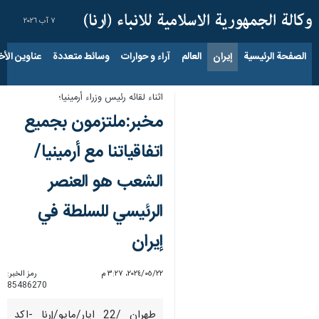
٧ آب ٢٠٢٦
الصفحة الرئيسية
إيران
العالم
آراء و حوارات
وسائط متعددة
عناوين الأخب
اثناء لقائه رئيس وزراء أرمينيا؛
مخبر:ملتزمون بجميع
اتفاقياتنا مع أرمينيا/
الشعب هو العنصر
الرئيسي للسلطة في
إيران
٢٢‏/٠٥‏/٢٠٢٤، ٣:٢٧ م
رمز الخبر:
85486270
طهران /22 ايار/مايو/إرنا -اكد