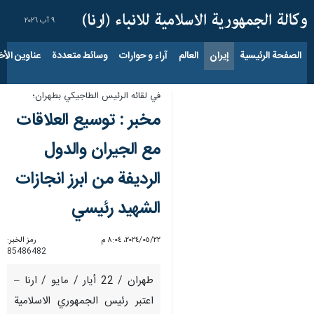
٩ آب ٢٠٢٦
الصفحة الرئيسية
إيران
العالم
آراء و حوارات
وسائط متعددة
عناوين الأخب
في لقائه الرئيس الطاجيكي بطهران؛
مخبر : توسيع العلاقات
مع الجيران والدول
الرديفة من ابرز انجازات
الشهيد رئيسي
٢٢‏/٠٥‏/٢٠٢٤، ٨:٠٤ م
رمز الخبر:
85486482
طهران / 22 أیار / مایو / ارنا –
اعتبر رئيس الجمهوري الاسلامية