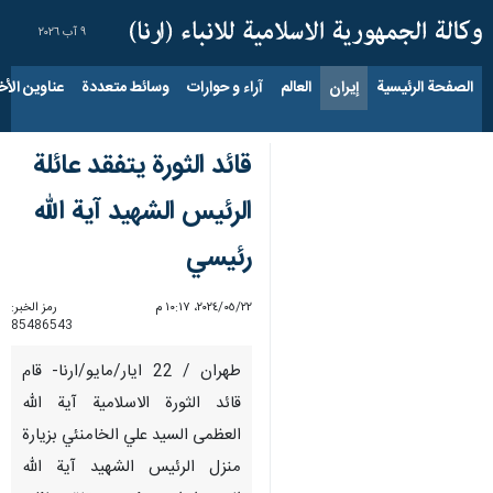
٩ آب ٢٠٢٦
الصفحة الرئيسية
إيران
العالم
آراء و حوارات
وسائط متعددة
عناوين الأخب
قائد الثورة يتفقد عائلة
الرئيس الشهيد آية الله
رئيسي
٢٢‏/٠٥‏/٢٠٢٤، ١٠:١٧ م
رمز الخبر:
85486543
طهران / 22 ايار/مايو/ارنا- قام
قائد الثورة الاسلامية آية الله
العظمى السيد علي الخامنئي بزيارة
منزل الرئيس الشهيد آية الله