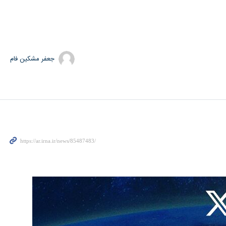
جعفر مشکین فام