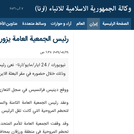
٧ آب ٢٠٢٦
الصفحة الرئيسية
إيران
العالم
آراء و حوارات
وسائط متعددة
عناوين الأخب
رئيس الجمعية العامة يزور م
٢٤‏/٠٥‏/٢٠٢٤، ٦:٣٨ ص
نيويورك / 24 ايار/مايو/ا
وذلك خلال حضوره في مقر البعثة الايرا
ووقع دينيس فرانسيس في سجل التعازي لت
وعقد رئيس الجمعية العامة الثامنة والسب
لتحطم المروحية التي كانت تقل الرئيس ال
وقد وقفت الجمعية العامة للأمم المتحدة
تحطم المروحية في منطقة ورزقان بمحافظ