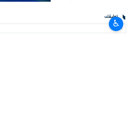
تعليقك
♿︎
أحدث الأخبار
العميد معروفي: لا يمكن للدبلوماسية أن تنجح من دون دعم شعبي
٢٠٢٦-٠٨-٠٧ ٠٩:٢٠