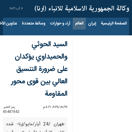
٧ آب ٢٠٢٦
الصفحة الرئيسية
إيران
العالم
آراء و حوارات
وسائط متعددة
عناوين الأخب
السيد الحوثي
والحميداوي يؤكدان
على ضرورة التنسيق
العالي بين قوى محور
المقاومة
٢٤‏/٠٥‏/٢٠٢٤، ٥:٢١ م
رمز الخبر:
85487842
طهران /24 أيار/مايو/إرنا- شدد